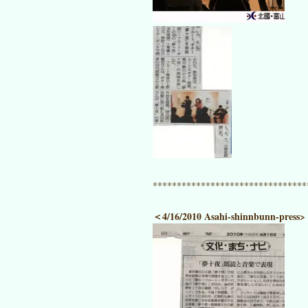
********************************
＜4/16/2010 Asahi-shinnbunn-press>