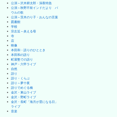
公演～沢木耕太郎・深夜特急
公演～秋野不矩インドだより バ
ウルの歌
公演～茨木のり子・おんなの言葉
図書館
学校
宗左近～炎える母
寺
店
映像
本田和・語りのひととき
本田和の語り
町屋塾での語り
神戸・六甲ライブ
自然
語り
語り・くらぶ
語り～夢十夜
語りでめぐる橋
金沢・東山ライブ
金沢・野町ライブ
金沢・長町「海月が雲になる日」
ライブ
音楽