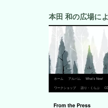
コ
ン
本田 和の広場に
テ
ン
ツ
へ
ス
キ
ッ
プ
ホーム
アルバム
What’s New!
ワークショップ
語り・くらぶ
C
From the Press