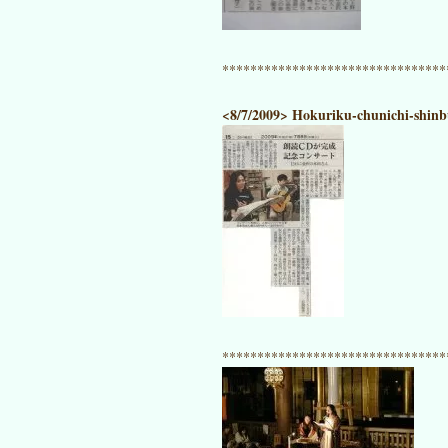
********************************
<8/7/2009> Hokuriku-chunichi-shinb
********************************