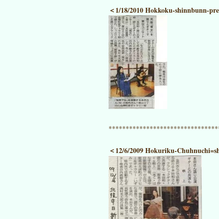
＜1/18/2010 Hokkoku-shinnbunn-pre
********************************
＜12/6/2009 Hokuriku-Chuhnu