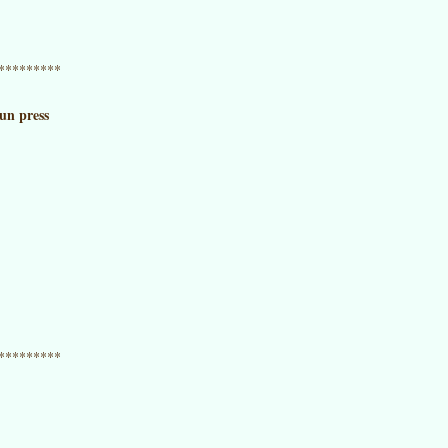
*********
un press
*********