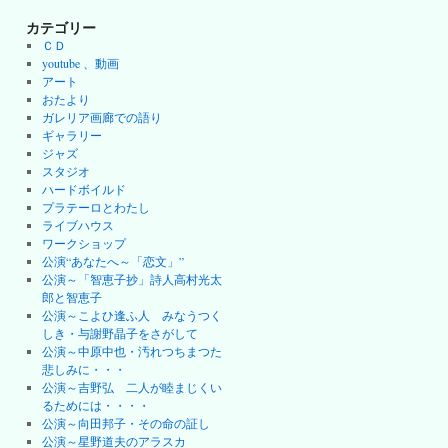
カテゴリー
ＣＤ
youtube 、動画
アート
おたより
ガレリア画廊での語り
ギャラリー
ジャズ
スタジオ
ハードボイルド
プラテーロとわたし
ライブハウス
ワークショップ
公演“あなたへ～「恋文」”
公演～「智恵子抄」詩人高村光太
郎と智恵子
公演～こよひ逢ふ人 みなうつく
しき・与謝野晶子をさがして
公演～中原中也・汚れつちまつた
悲しみに・・・
公演～吉野弘 二人が睦まじくい
るためには・・・・
公演～向田邦子・その命の証し
公演～星野道夫のアラスカ