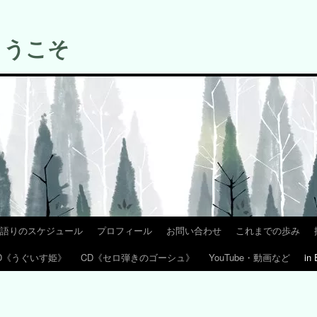
ようこそ
語りのスケジュール
プロフィール
お問い合わせ
これまでの歩み
D《うぐいす姫》
CD《セロ弾きのゴーシュ》
YouTube・動画など
in 