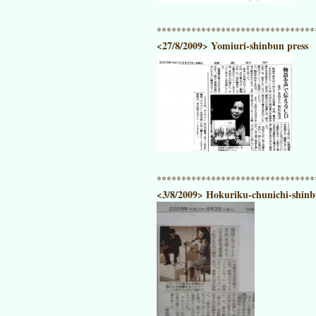
********************************
<27/8/2009> Yomiuri-shinbun press
********************************
<3/8/2009> Hokuriku-chunichi-shi