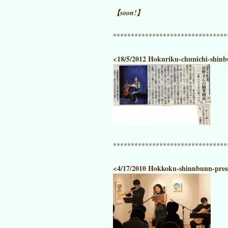
【soon!】
********************************
<18/5/2012 Hokuriku-chunichi-shinb
********************************
<4/17/2010 Hokkoku-shinnbunn-pres