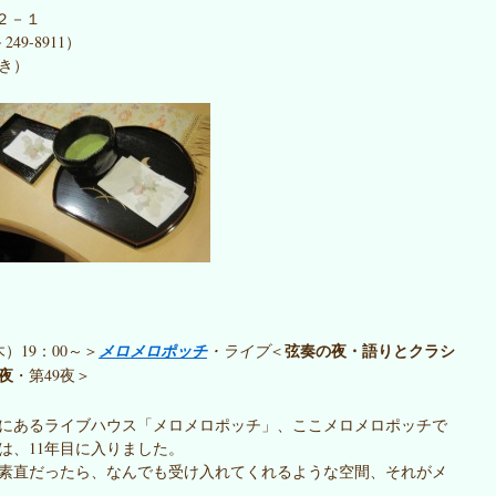
－１
911）
付き）
弦奏の夜・語りとクラシ
木）19：00～＞
メロメロポッチ
・ライブ
＜
夜
・第49夜＞
にあるライブハウス「メロメロポッチ」、ここメロメロポッチで
は、11年目に入りました。
素直だったら、なんでも受け入れてくれるような空間、それがメ
。