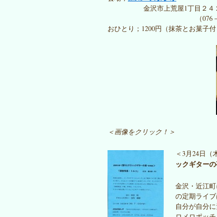
金沢市上荒屋1丁目２４２
（076－249-8
おひとり；1200円（抹茶とお菓子
＜画像をクリック！＞
＜3月24日（
ックギターの
金沢・近江町
の定期ライブ
自分が自分に
ロメロポッチ