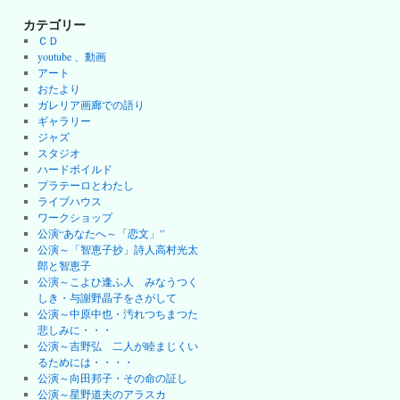
カテゴリー
ＣＤ
youtube 、動画
アート
おたより
ガレリア画廊での語り
ギャラリー
ジャズ
スタジオ
ハードボイルド
プラテーロとわたし
ライブハウス
ワークショップ
公演“あなたへ～「恋文」”
公演～「智恵子抄」詩人高村光太
郎と智恵子
公演～こよひ逢ふ人 みなうつく
しき・与謝野晶子をさがして
公演～中原中也・汚れつちまつた
悲しみに・・・
公演～吉野弘 二人が睦まじくい
るためには・・・・
公演～向田邦子・その命の証し
公演～星野道夫のアラスカ