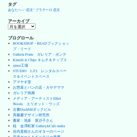
タグ
あなたへ～“恋文”
プラテーロ
恋文
アーカイブ
ア
ー
カ
ブログロール
イ
BOOKSHOP・READブックショッ
ブ
プ・リード
Galleria Ponte ガレリア・ポンテ
Kimchi & Chips キムチ＆チップス
space工場
STUDIO L.F.I レンタルスペー
ス＆イベントスペース
アマヤギ堂
お惣菜とパンの店・カサデママ
ガレリア画廊
メディア・アーティストElliot
Woods エリオット・ウッズ
古書Duckbillダックビル
斉藤慶デザイン研究所
書家：池多 亜沙子さん
椋 金澤町家 Gallery&Cafe muku
谷内直樹さんのギターのページ
音楽ホール＆ギャラリー里夢