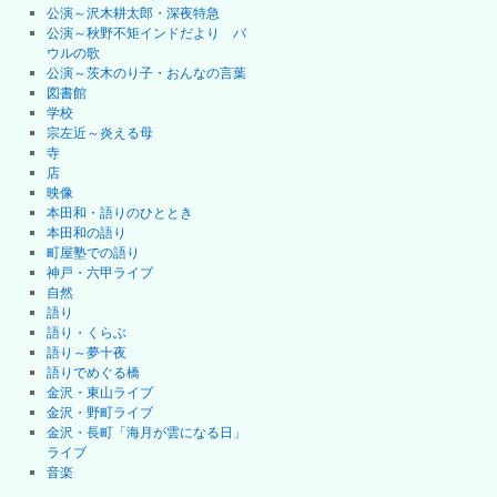
公演～沢木耕太郎・深夜特急
公演～秋野不矩インドだより バ
ウルの歌
公演～茨木のり子・おんなの言葉
図書館
学校
宗左近～炎える母
寺
店
映像
本田和・語りのひととき
本田和の語り
町屋塾での語り
神戸・六甲ライブ
自然
語り
語り・くらぶ
語り～夢十夜
語りでめぐる橋
金沢・東山ライブ
金沢・野町ライブ
金沢・長町「海月が雲になる日」
ライブ
音楽