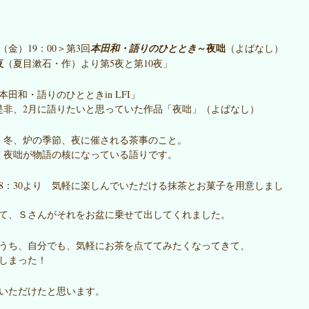
～夜咄
日（金）19：00＞第3回
本田和・語りのひととき
（よばなし）
夜
（夏目漱石・作）より第5夜と第10夜」
本田和・語りのひとときin LFI」
是非、2月に語りたいと思っていた作品「夜咄」（よばなし）
、冬、炉の季節、夜に催される茶事のこと。
・夜咄が物語の核になっている語りです。
18：30より 気軽に楽しんでいただける抹茶とお菓子を用意しまし
て、Ｓさんがそれをお盆に乗せて出してくれました。
うち、自分でも、気軽にお茶を点ててみたくなってきて、
しまった！
いただけたと思います。