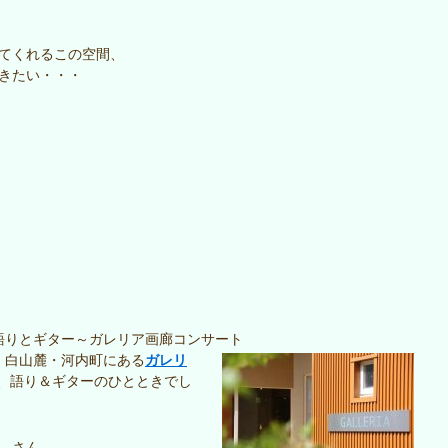
てくれるこの空間、
きたい・・・
45＞語りとギター～ガレリア画廊コンサート
ガレリ
、白山麓・河内町にある
で、語り＆ギターのひとときでし
さん