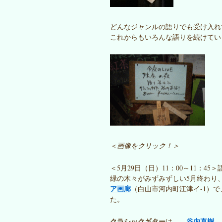
どんなジャンルの語りでも受け入れ
これからもいろんな語りを続けてい
＜画像をクリック！＞
＜5月29日（日）11：00～11：
緑の木々がみずみずしい5月終わり
ア画廊
（白山市河内町江津イ-1）
た。
クラシックギター
谷内直樹
は、