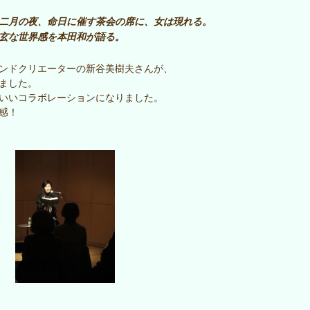
二月の夜、命日に催す茶会の席に、女は現れる。
玄な世界感を本田和が語る。
ンドクリエーターの新谷美樹夫さんが、
ました。
いいコラボレーションになりました。
感！