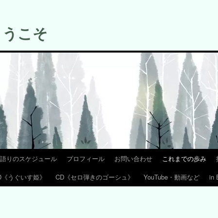
ようこそ
語りのスケジュール
プロフィール
お問い合わせ
これまでの歩み
D《うぐいす姫》
CD《セロ弾きのゴーシュ》
YouTube・動画など
in 