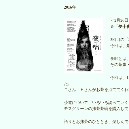
2016年
＜2月26
夢十
＆「
3回目の「
今回は、
夜咄とは
その茶事
今回は、
た。
Ｔさん、Ｈさんがお茶を点ててくれ
茶道について、いろいろ調べていく
モスグリーンの抹茶茶碗を購入して
語りとお抹茶のひととき、楽しんで