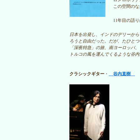
この空間のな
11年目の語
日本を出発し、インドのデリーから
ろうと自由だった。だが、たひとつ
「深夜特急」の旅、南ヨーロッパ、
トルコの風を運んでくるような谷内
クラシックギター
谷内直樹
・