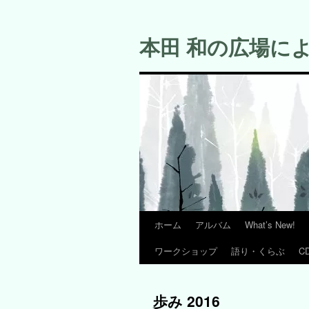
コ
ン
本田 和の広場に
テ
ン
ツ
へ
ス
キ
ッ
プ
ホーム
アルバム
What’s New!
ワークショップ
語り・くらぶ
C
歩み 2016