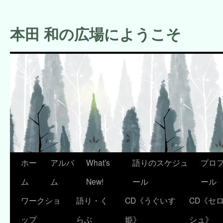
コ
ン
本田 和の広場にようこそ
テ
ン
ツ
へ
ス
キ
ッ
プ
ホー
アルバ
What’s
語りのスケジュ
プロ
ム
ム
New!
ール
ール
ワークショ
語り・く
CD《うぐいす
CD《セ
ップ
らぶ
姫》
シュ》