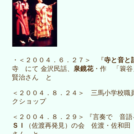
寺と音と
・＜２００４．６．２７＞ 『
泉鏡花
寺 にて 金沢民話、
・作 「簑谷
賢治さん と
＜２００４．８．２４＞ 三馬小学校職
クショップ
＜２００４．８．２９＞ 『言奏で 音
ＳＩ
（佐渡再発見）の会 佐渡・佐和田
さん と