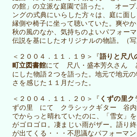
の館」の立派な庭園で語った。 オープ
ングの式典にいらした方々は、庭に面し
縁側や椅子に坐って聴いていた。爽やか
秋の風のなか、気持ちのよいパフォーマ
伝説を基にしたオリジナルの物語。（写
語りと尺八
＜２００４．１１．１９＞『
町立図書館
にて 尺八・盛本芳久さん 
にした物語２つを語った。地元で地元の
さを感じた１１月だった。
くずの里ク
＜２００４．１１．２０＞『
ずの里 にて クラシックギター 谷内
でからっと晴れていたのに、「雪女」を
がゴロゴロ。凄まじい雨がザー。語り終
が出てくる・・・不思議なパフォーマン