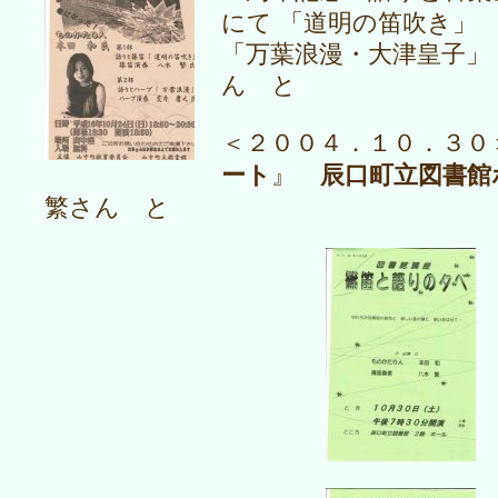
にて 「道明の笛吹き」
「万葉浪漫・大津皇子」
ん と
＜２００４．１０．３０
ート
辰口町立図書館
』
繁さん と