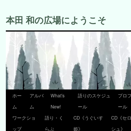
コ
ン
本田 和の広場にようこそ
テ
ン
ツ
へ
ス
キ
ッ
プ
ホー
アルバ
What’s
語りのスケジュ
プロ
ム
ム
New!
ール
ール
ワークショ
語り・く
CD《うぐいす
CD《セ
ップ
らぶ
姫》
シュ》