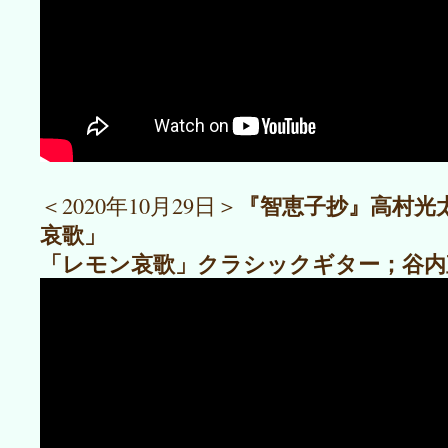
『智恵子抄』高村光
＜2020年10月29日＞
哀歌」
「レモン哀歌」クラシックギター；谷内