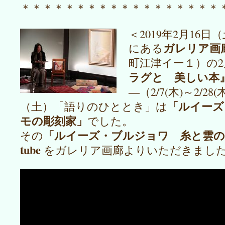
＊＊＊＊＊＊＊＊＊＊＊＊＊＊＊＊＊＊
＜2019年2月16日
ガレリア画
にある
町江津イー１）の
ラグと 美しい本
―
（2/7(木)～2/2
「ルイーズ
（土）「語りのひととき」は
モの彫刻家」
でした。
「ルイーズ・ブルジョワ 糸と雲の彫
その
tube
をガレリア画廊よりいただきまし