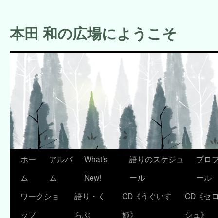
コ
ン
本田 和の広場にようこそ
テ
ン
ツ
へ
ス
キ
ッ
プ
ホー
アルバ
What’s
語りのスケジュ
プロ
ム
ム
New!
ール
ール
ワークショ
語り・く
CD《うぐいす
CD《セ
ップ
らぶ
姫》
シュ》