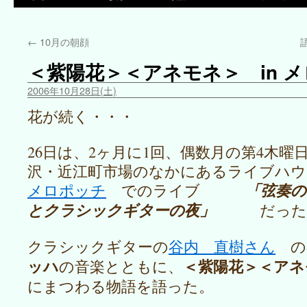
←
10月の朝顔
＜紫陽花＞＜アネモネ＞ in 
2006年10月28日(土)
花が続く・・・
26日は、2ヶ月に1回、偶数月の第4木曜
沢・近江町市場のなかにあるライブハ
メロポッチ
でのライブ
「弦奏の
とクラシックギターの夜」
だった
クラシックギターの
谷内 直樹さん
の
ッハ
＜紫陽花＞＜アネ
の音楽とともに、
にまつわる物語を語った。