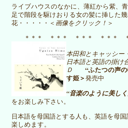
ライブハウスのなかに、薄紅から紫、
足で階段を駆けおりる女の髪に挿した
花・・・・・＜
画像をクリック！
＞
＊＊＊ ＊＊＊ ＊＊＊ ＊＊＊
本田和とキャッシー
日本語と英語の掛け
“ふたつの声の
Ｄ
す姫＞
発売中
“音楽のように美しく
をお楽しみ下さい。
日本語を母国語とする人も、英語を母国
楽しめます。