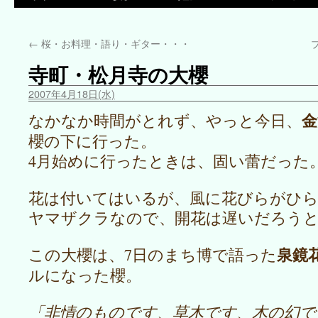
←
桜・お料理・語り・ギター・・・
寺町・松月寺の大櫻
2007年4月18日(水)
金
なかなか時間がとれず、やっと今日、
櫻の下に行った。
4月始めに行ったときは、固い蕾だった
花は付いてはいるが、風に花びらがひ
ヤマザクラなので、開花は遅いだろう
泉鏡
この大櫻は、7日のまち博で語った
ルになった櫻。
「非情のものです、草木です、木の幻で