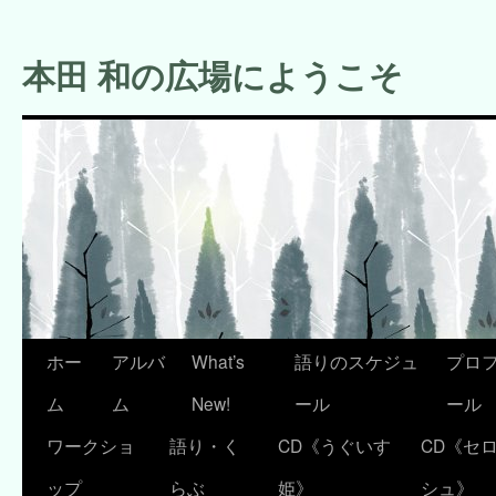
コ
ン
本田 和の広場にようこそ
テ
ン
ツ
へ
ス
キ
ッ
プ
ホー
アルバ
What’s
語りのスケジュ
プロ
ム
ム
New!
ール
ール
ワークショ
語り・く
CD《うぐいす
CD《セ
ップ
らぶ
姫》
シュ》