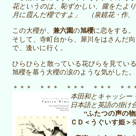
花というのは、恥ずかしい、朧をたより
月に霞んだ櫻ですよ」 （泉鏡花・作、
兼六園
旭櫻
この大櫻が、
の
に恋をする。
そして、寺町台から、犀川をはさんだ向
で、逢いに行く。
ひらひらと散っている花びらを見てい
旭櫻を慕う大櫻の涙のような気がした。
＊＊＊ ＊＊＊ ＊＊＊ ＊＊＊ 
本田和とキャッシー
日本語と英語の掛け
“ふたつの声の
ＣＤ＜うぐいす姫＞