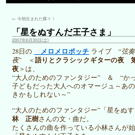
←
今朝生まれた蝶々！
「星をぬすんだ王子さま」
2007年6月30日(土)
メロメロポッチ
28日の
ライブ “
弦奏
語りとクラシックギターの夜 第
夜
” ＜
夜
＞は、
“大人のためのファンタジー” ＆ “か
子どもだった大人へのオマージュ～あ
きかもしれない～”
“大人のためのファンタジー”「星をぬ
林 正樹
さんの文・曲だ。
たくさんの曲を作っている小林さんが