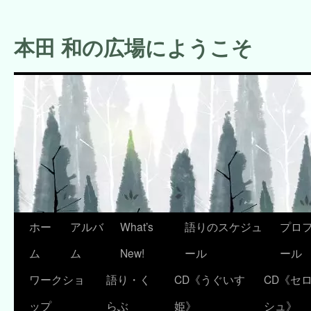
コ
ン
本田 和の広場にようこそ
テ
ン
ツ
へ
ス
キ
ッ
プ
ホー
アルバ
What’s
語りのスケジュ
プロ
ム
ム
New!
ール
ール
ワークショ
語り・く
CD《うぐいす
CD《セ
ップ
らぶ
姫》
シュ》