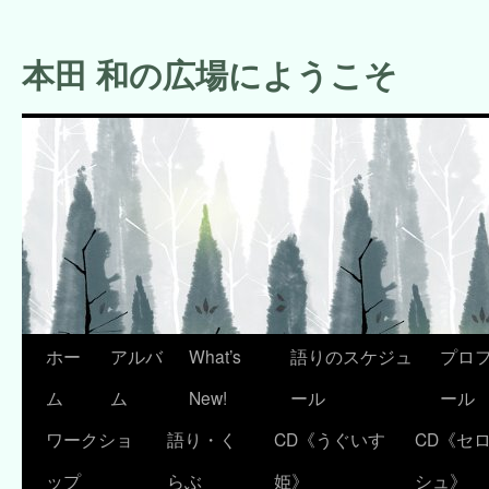
コ
ン
本田 和の広場にようこそ
テ
ン
ツ
へ
ス
キ
ッ
プ
ホー
アルバ
What’s
語りのスケジュ
プロ
ム
ム
New!
ール
ール
ワークショ
語り・く
CD《うぐいす
CD《セ
ップ
らぶ
姫》
シュ》