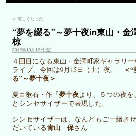
←
涼しくなった
“夢を綴る”～夢十夜in東山・
椋
2012年10月12日(金)
４回目になる東山・金澤町家ギャラリー
＜“
ライブ、今回は9月15日（土）夜、
る”～夢十夜＞
夢十夜
夏目漱石・作「
より、５つの夜を
とシンセサイザーで表現した。
シンセサイザーは、なんどもご一緒さ
青山 保
だいている
さん