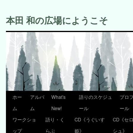
コ
ン
本田 和の広場にようこそ
テ
ン
ツ
へ
ス
キ
ッ
プ
ホー
アルバ
What’s
語りのスケジュ
プロ
ム
ム
New!
ール
ール
ワークショ
語り・く
CD《うぐいす
CD《セ
ップ
らぶ
姫》
シュ》