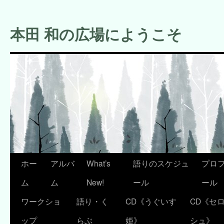
コ
ン
本田 和の広場にようこそ
テ
ン
ツ
へ
ス
キ
ッ
プ
ホー
アルバ
What’s
語りのスケジュ
プロ
ム
ム
New!
ール
ール
ワークショ
語り・く
CD《うぐいす
CD《セ
ップ
らぶ
姫》
シュ》