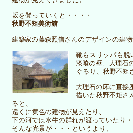
坂を登っていくと・・・・
秋野不矩美術館
建築家の藤森照信さんのデザインの建物
靴もスリッパも脱
漆喰の壁、大理石
ぐるり、秋野不矩
大理石の床に直接
描いた秋野不矩さ
ると、
遠くに黄色の建物が見えたり、
下の河では水牛の群れが渡っていたり・
そんな光景が・・・というより、