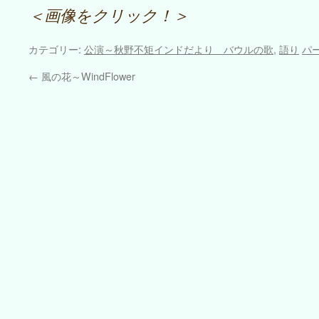
＜画像をクリック！＞
カテゴリー:
公演～秋野不矩インドだより バウルの歌
,
語り
パ
←
風の花～WindFlower