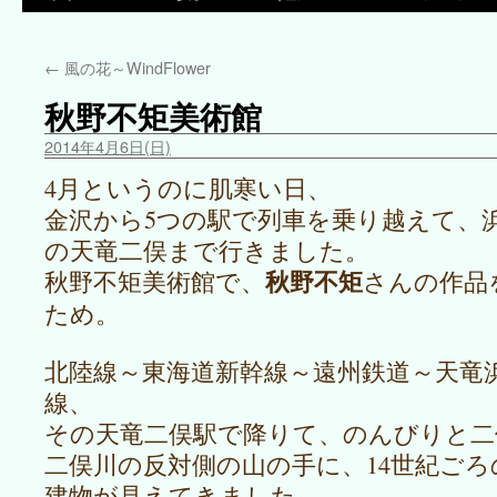
←
風の花～WindFlower
秋野不矩美術館
2014年4月6日(日)
4月というのに肌寒い日、
金沢から5つの駅で列車を乗り越えて、
の天竜二俣まで行きました。
秋野不矩
秋野不矩美術館で、
さんの作品
ため。
北陸線～東海道新幹線～遠州鉄道～天竜
線、
その天竜二俣駅で降りて、のんびりと二
二俣川の反対側の山の手に、14世紀ご
建物が見えてきました。