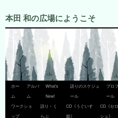
コ
ン
本田 和の広場にようこそ
テ
ン
ツ
へ
ス
キ
ッ
プ
ホー
アルバ
What’s
語りのスケジュ
プロ
ム
ム
New!
ール
ール
ワークショ
語り・く
CD《うぐいす
CD《セ
ップ
らぶ
姫》
シュ》