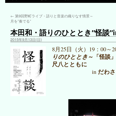
←
第9回野町ライブ・語りと音楽の織りなす情景～
月を”奏でる”
本田和・語りのひととき″怪談″i
2015年9月13日(日)
8月25日（火）19：00～
～「怪談
りのひととき
尺八とともに
だわさ
in