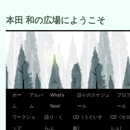
コ
ン
本田 和の広場にようこそ
テ
ン
ツ
へ
ス
キ
ッ
プ
ホー
アルバ
What’s
語りのスケジュ
プロ
ム
ム
New!
ール
ール
ワークショ
語り・く
CD《うぐいす
CD《セ
ップ
らぶ
姫》
シュ》