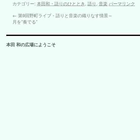
カテゴリー:
本田和・語りのひととき
,
語り
,
音楽
パーマリンク
←
第9回野町ライブ・語りと音楽の織りなす情景～
月を”奏でる”
本田 和の広場にようこそ