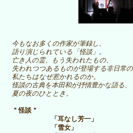
今もなお多くの作家が筆録し、
語り演じられている「怪談」。
亡き人の霊、もう失われたもの、
失われつつあるものが登場する非日常の
私たちはなぜ惹かれるのか。
怪談の古典を本田和が抒情豊かな語る、
夏の夜のひととき。
＂怪談＂
「耳なし芳一」
「雪女」