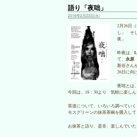
語り「夜咄」
2016年2月23日(火)
2月26日
し」 そ
夜」
L
昨夜は、
永原
て、
新谷さん
26日に
夜咄とは
今回は、18：30より 気軽に楽し
茶道について、いろいろ調べていく
モスグリーンの抹茶茶碗を購入して
お抹茶と語り、是非、楽しんでいた