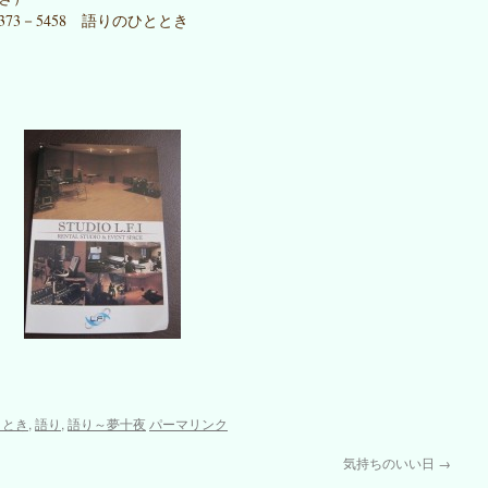
2373－5458 語りのひととき
ととき
,
語り
,
語り～夢十夜
パーマリンク
気持ちのいい日
→