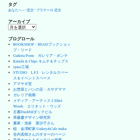
タグ
あなたへ～“恋文”
プラテーロ
恋文
アーカイブ
ア
ー
カ
ブログロール
イ
BOOKSHOP・READブックショッ
ブ
プ・リード
Galleria Ponte ガレリア・ポンテ
Kimchi & Chips キムチ＆チップス
space工場
STUDIO L.F.I レンタルスペー
ス＆イベントスペース
アマヤギ堂
お惣菜とパンの店・カサデママ
ガレリア画廊
メディア・アーティストElliot
Woods エリオット・ウッズ
古書Duckbillダックビル
斉藤慶デザイン研究所
書家：池多 亜沙子さん
椋 金澤町家 Gallery&Cafe muku
谷内直樹さんのギターのページ
音楽ホール＆ギャラリー里夢