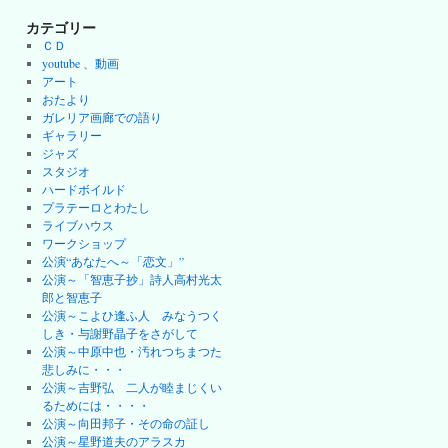
カテゴリー
ＣＤ
youtube 、動画
アート
おたより
ガレリア画廊での語り
ギャラリー
ジャズ
スタジオ
ハードボイルド
プラテーロとわたし
ライブハウス
ワークショップ
公演“あなたへ～「恋文」”
公演～「智恵子抄」詩人高村光太
郎と智恵子
公演～こよひ逢ふ人 みなうつく
しき・与謝野晶子をさがして
公演～中原中也・汚れつちまつた
悲しみに・・・
公演～吉野弘 二人が睦まじくい
るためには・・・・
公演～向田邦子・その命の証し
公演～星野道夫のアラスカ