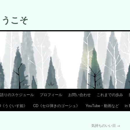
ようこそ
語りのスケジュール
プロフィール
お問い合わせ
これまでの歩み
D《うぐいす姫》
CD《セロ弾きのゴーシュ》
YouTube・動画など
in 
気持ちのいい日
→