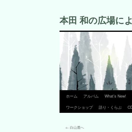
コ
ン
本田 和の広場に
テ
ン
ツ
へ
ス
キ
ッ
プ
ホーム
アルバム
What’s New!
ワークショップ
語り・くらぶ
C
←
白山麓へ