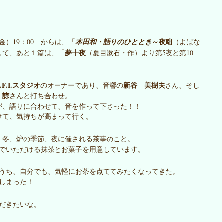
～夜咄
（金）19：00 からは、「
本田和・語りのひととき
（よばな
夢十夜
して、あと１篇は、「
（夏目漱石・作）より第5夜と第10
.F.I.スタジオ
新谷 美樹夫
のオーナーであり、音響の
さん、そし
 諒
さんと打ち合わせ。
が、語りに合わせて、音を作って下さった！！
向けて、気持ちが高まって行く。
、冬、炉の季節、夜に催される茶事のこと。
んでいただける抹茶とお菓子を用意しています。
うち、自分でも、気軽にお茶を点ててみたくなってきた。
しまった！
だきたいな。