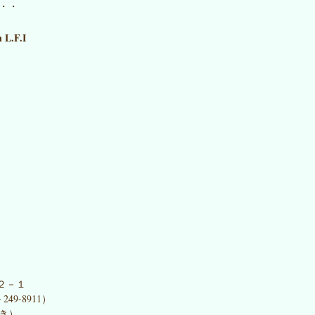
・・
.F.I
－１
911）
付き）