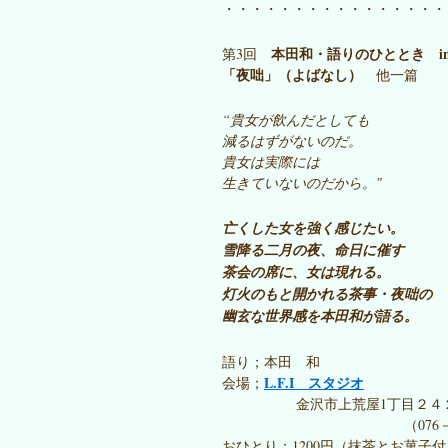
・・・・・・・・・・・・・・・・
本田和・語りのひととき in L
第3回
「夜咄」（よばなし）
他一篇
“貴女が飲んだとしても
減るはずがないのだ。
貴女は実際には
生きていないのだから。″
亡くした女を強く感じたい。
雪降る二月の夜、命日に催す
茶会の席に、女は現れる。
灯火のもと開かれる茶事・夜咄の
幽玄な世界感を本田和が語る。
語り；本田 和
L.F.I スタジオ
会場；
金沢市上荒屋1丁目２４２
（076－249-8
おひとり；1200円（抹茶とお菓子