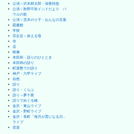
公演～沢木耕太郎・深夜特急
公演～秋野不矩インドだより バ
ウルの歌
公演～茨木のり子・おんなの言葉
図書館
学校
宗左近～炎える母
寺
店
映像
本田和・語りのひととき
本田和の語り
町屋塾での語り
神戸・六甲ライブ
自然
語り
語り・くらぶ
語り～夢十夜
語りでめぐる橋
金沢・東山ライブ
金沢・野町ライブ
金沢・長町「海月が雲になる日」
ライブ
音楽