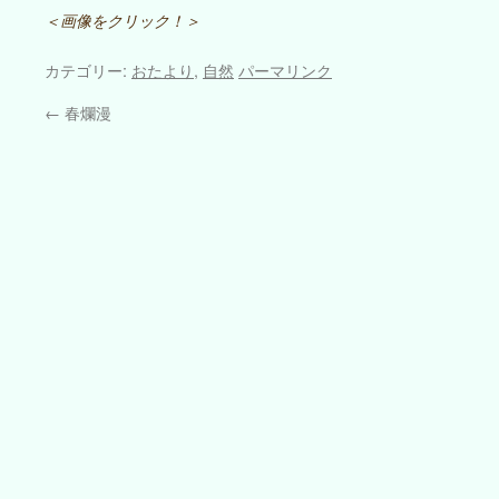
＜画像をクリック！＞
カテゴリー:
おたより
,
自然
パーマリンク
←
春爛漫