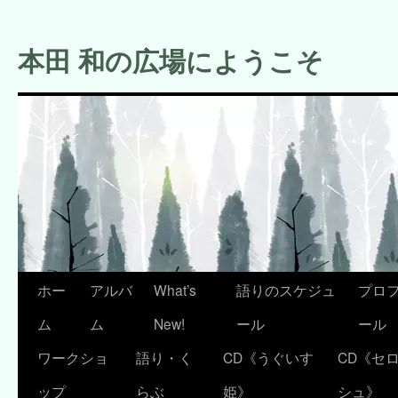
コ
ン
本田 和の広場にようこそ
テ
ン
ツ
へ
ス
キ
ッ
プ
ホー
アルバ
What’s
語りのスケジュ
プロ
ム
ム
New!
ール
ール
ワークショ
語り・く
CD《うぐいす
CD《セ
ップ
らぶ
姫》
シュ》