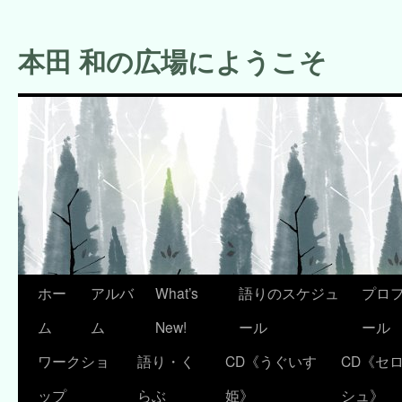
コ
ン
本田 和の広場にようこそ
テ
ン
ツ
へ
ス
キ
ッ
プ
ホー
アルバ
What’s
語りのスケジュ
プロ
ム
ム
New!
ール
ール
ワークショ
語り・く
CD《うぐいす
CD《セ
ップ
らぶ
姫》
シュ》