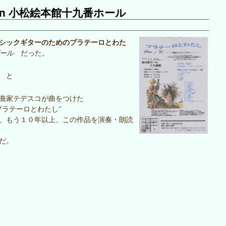
n 小松絵本館十九番ホール
シックギターのためのプラテーロとわた
ゴール
だった。
 と
曲家テデスコが曲をつけた
プラテーロとわたし”
、もう１０年以上、この作品を演奏・朗読
だ。