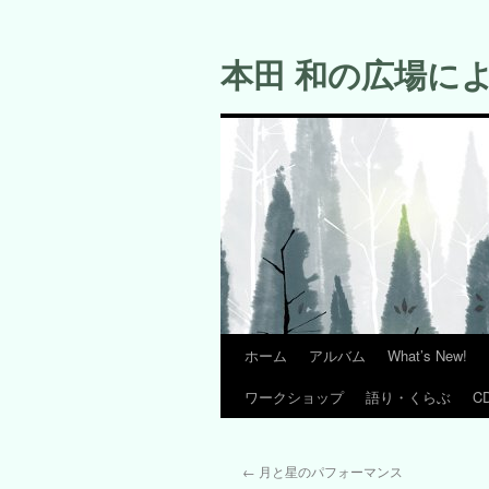
コ
ン
本田 和の広場に
テ
ン
ツ
へ
ス
キ
ッ
プ
ホーム
アルバム
What’s New!
ワークショップ
語り・くらぶ
C
←
月と星のパフォーマンス