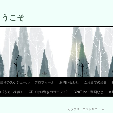
ようこそ
語りのスケジュール
プロフィール
お問い合わせ
これまでの歩み
D《うぐいす姫》
CD《セロ弾きのゴーシュ》
YouTube・動画など
in 
カラクリ・ニワトリ？！
→