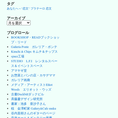
タグ
あなたへ～“恋文”
プラテーロ
恋文
アーカイブ
ア
ー
カ
ブログロール
イ
BOOKSHOP・READブックショッ
ブ
プ・リード
Galleria Ponte ガレリア・ポンテ
Kimchi & Chips キムチ＆チップス
space工場
STUDIO L.F.I レンタルスペー
ス＆イベントスペース
アマヤギ堂
お惣菜とパンの店・カサデママ
ガレリア画廊
メディア・アーティストElliot
Woods エリオット・ウッズ
古書Duckbillダックビル
斉藤慶デザイン研究所
書家：池多 亜沙子さん
椋 金澤町家 Gallery&Cafe muku
谷内直樹さんのギターのページ
音楽ホール＆ギャラリー里夢