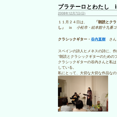
プラテーロとわたし i
2008年12月7日(日)
「朗読とクラ
１１月２４日は、
し」
in
小松市・絵本館十九番
クラシックギター・
谷内直樹
さん
スペインの詩人ヒメネスの詩に、作
“朗読とクラシックギターのための
クラシックギターの谷内さんと私は
している。
私にとって、大切な大切な作品なの