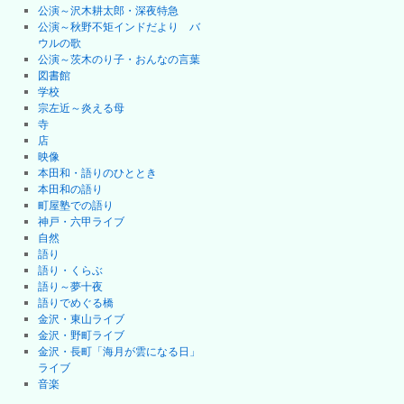
公演～沢木耕太郎・深夜特急
公演～秋野不矩インドだより バ
ウルの歌
公演～茨木のり子・おんなの言葉
図書館
学校
宗左近～炎える母
寺
店
映像
本田和・語りのひととき
本田和の語り
町屋塾での語り
神戸・六甲ライブ
自然
語り
語り・くらぶ
語り～夢十夜
語りでめぐる橋
金沢・東山ライブ
金沢・野町ライブ
金沢・長町「海月が雲になる日」
ライブ
音楽