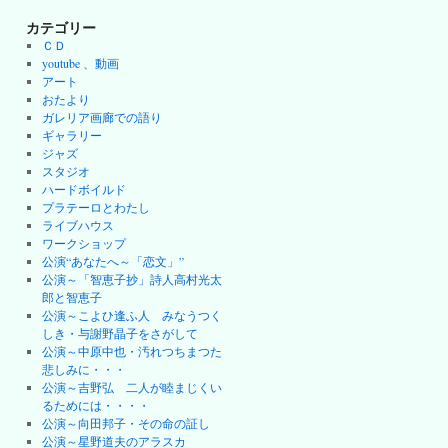
カテゴリー
ＣＤ
youtube 、動画
アート
おたより
ガレリア画廊での語り
ギャラリー
ジャズ
スタジオ
ハードボイルド
プラテーロとわたし
ライブハウス
ワークショップ
公演“あなたへ～「恋文」”
公演～「智恵子抄」詩人高村光太
郎と智恵子
公演～こよひ逢ふ人 みなうつく
しき・与謝野晶子をさがして
公演～中原中也・汚れつちまつた
悲しみに・・・
公演～吉野弘 二人が睦まじくい
るためには・・・・
公演～向田邦子・その命の証し
公演～星野道夫のアラスカ