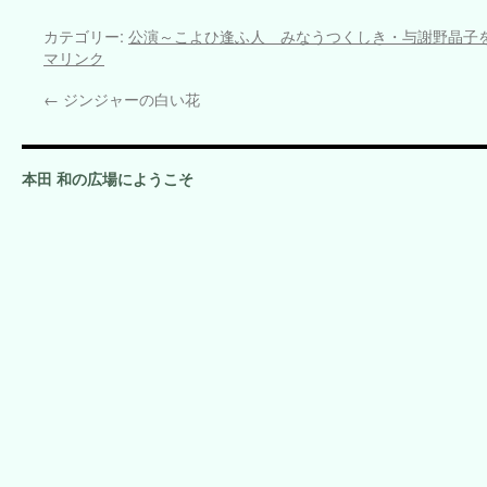
カテゴリー:
公演～こよひ逢ふ人 みなうつくしき・与謝野晶子
マリンク
←
ジンジャーの白い花
本田 和の広場にようこそ