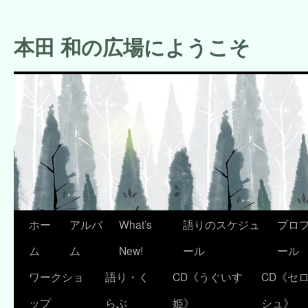
コ
ン
本田 和の広場にようこそ
テ
ン
ツ
へ
ス
キ
ッ
プ
ホー
アルバ
What’s
語りのスケジュ
プロ
ム
ム
New!
ール
ール
ワークショ
語り・く
CD《うぐいす
CD《セ
ップ
らぶ
姫》
シュ》