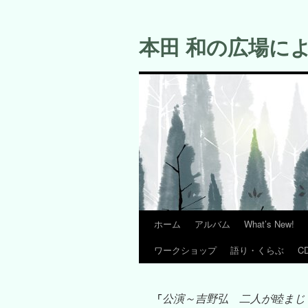
コ
ン
本田 和の広場に
テ
ン
ツ
へ
ス
キ
ッ
プ
ホーム
アルバム
What’s New!
ワークショップ
語り・くらぶ
C
公演～吉野弘 二人が睦まじ
「