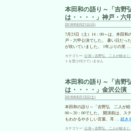
本田和の語り～「吉野
は・・・・」神戸・六
2016年8月21日(日)
7月23日（土）14：00～は、本
戸・六甲公演でした。 暑い日だっ
が吹いていました。 1年ぶりの里 
カテゴリー:
公演～吉野弘 二人が睦まじ
トを受け付けていません
本田和の語り～「吉野
は・・・・」金沢公演
2016年8月13日(土)
本田和の語り～「吉野弘 二人が睦ま
00～20：00でした。 開演前は
もわかるやさしい言葉、耳 …
続き
カテゴリー:
公演～吉野弘 二人が睦まじ