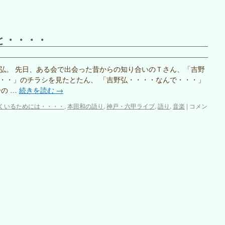
田
じ
和
く
の
い
語
る
と・・・・
り
た
～
め
「吉
に
野
弘。 先日、ある会で出会った昔からの知り合いのＴさん、「吉野
は・・・・」
弘
神
・・」のチラシを見たとたん、 「吉野弘・・・・なんで・・・」
二
戸・
の …
続きを読む
→
人
六
が
甲
詩
くいるためには・・・・
,
本田和の語り
,
神戸・六甲ライブ
,
語り
,
音楽
|
コメン
睦
公
人・
ま
演
吉
じ
は
野
く
弘
い
さ
る
ん
た
の
め
こ
に
と・・・・
は・・・・」
は
金
沢
公