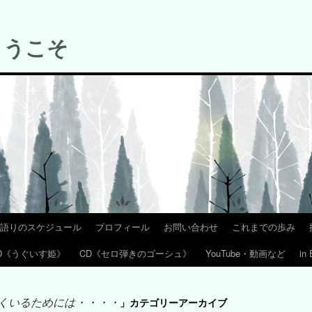
ようこそ
語りのスケジュール
プロフィール
お問い合わせ
これまでの歩み
D《うぐいす姫》
CD《セロ弾きのゴーシュ》
YouTube・動画など
in 
くいるためには・・・・
」カテゴリーアーカイブ