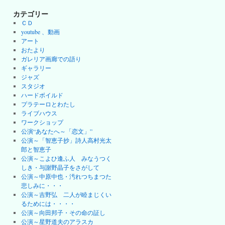
カテゴリー
ＣＤ
youtube 、動画
アート
おたより
ガレリア画廊での語り
ギャラリー
ジャズ
スタジオ
ハードボイルド
プラテーロとわたし
ライブハウス
ワークショップ
公演“あなたへ～「恋文」”
公演～「智恵子抄」詩人高村光太
郎と智恵子
公演～こよひ逢ふ人 みなうつく
しき・与謝野晶子をさがして
公演～中原中也・汚れつちまつた
悲しみに・・・
公演～吉野弘 二人が睦まじくい
るためには・・・・
公演～向田邦子・その命の証し
公演～星野道夫のアラスカ