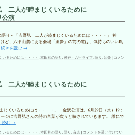
弘 二人が睦まじくいるために
甲公演
田和の語り～「吉野弘 二人が睦まじくいるためには・・・・」 神
たけど、六甲山麓にある会場「里夢」の前の道は、気持ちのいい風
…
続きを読む
→
本
くいるためには・・・・
,
本田和の語り
,
神戸・六甲ライブ
,
語り
,
音楽
|
コメン
田
和
の
語
弘 二人が睦まじくいるために
り
～
「吉
野
弘
じくいるためには・・・・」 金沢公演は、6月29日（水）19：
二
、ステージに吉野弘さんの詩の言葉が次々と映されていきます。 誰にで
人
が
を読む
→
睦
本
くいるためには・・・・
,
本田和の語り
,
語り
,
音楽
|
コメントを受け付けてい
ま