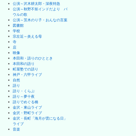
公演～沢木耕太郎・深夜特急
公演～秋野不矩インドだより バ
ウルの歌
公演～茨木のり子・おんなの言葉
図書館
学校
宗左近～炎える母
寺
店
映像
本田和・語りのひととき
本田和の語り
町屋塾での語り
神戸・六甲ライブ
自然
語り
語り・くらぶ
語り～夢十夜
語りでめぐる橋
金沢・東山ライブ
金沢・野町ライブ
金沢・長町「海月が雲になる日」
ライブ
音楽