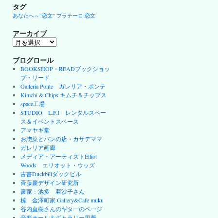
タグ
あなたへ～“恋文”
プラテーロ
恋文
アーカイブ
ア
ー
カ
ブログロール
イ
BOOKSHOP・READブックショッ
ブ
プ・リード
Galleria Ponte ガレリア・ポンテ
Kimchi & Chips キムチ＆チップス
space工場
STUDIO L.F.I レンタルスペー
ス＆イベントスペース
アマヤギ堂
お惣菜とパンの店・カサデママ
ガレリア画廊
メディア・アーティストElliot
Woods エリオット・ウッズ
古書Duckbillダックビル
斉藤慶デザイン研究所
書家：池多 亜沙子さん
椋 金澤町家 Gallery&Cafe muku
谷内直樹さんのギターのページ
音楽ホール＆ギャラリー里夢