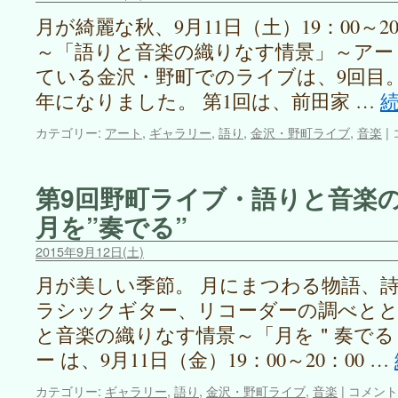
な
月が綺麗な秋、9月11日（土）19：00～2
す
～「語りと音楽の織りなす情景」～アー
情
景
ている金沢・野町でのライブは、9回目
～
年になりました。 第1回は、前田家 …
風
を
カテゴリー:
アート
,
ギャラリー
,
語り
,
金沢・野町ライブ
,
音楽
|
聴
く
i
は
第9回野町ライブ・語りと音楽
月を”奏でる”
2015年9月12日(土)
月が美しい季節。 月にまつわる物語、詩
ラシックギター、リコーダーの調べとと
と音楽の織りなす情景～「月を＂奏でる
ー は、9月11日（金）19：00～20：00 …
第
カテゴリー:
ギャラリー
,
語り
,
金沢・野町ライブ
,
音楽
|
コメント