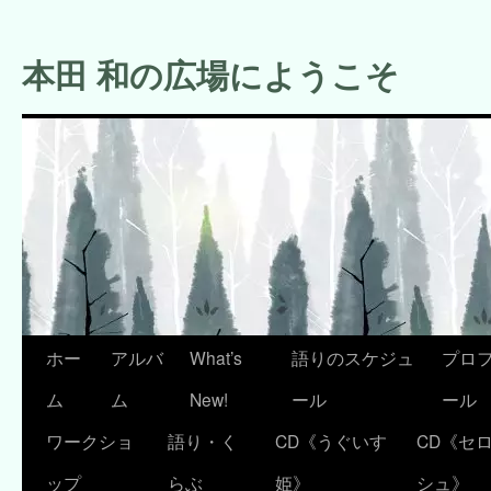
コ
ン
本田 和の広場にようこそ
テ
ン
ツ
へ
ス
キ
ッ
プ
ホー
アルバ
What’s
語りのスケジュ
プロ
ム
ム
New!
ール
ール
ワークショ
語り・く
CD《うぐいす
CD《セ
ップ
らぶ
姫》
シュ》