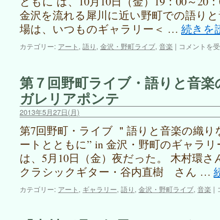
ともに は、10月10日（金）19：00～20：
で
る”
金沢を流れる犀川に近い野町での語りと
は
場は、いつものギャラリー＜ …
続きを
語
カテゴリー:
アート
,
語り
,
金沢・野町ライブ
,
音楽
|
コメントを受
り
と
音
第７回野町ライブ・語りと音楽の
楽
ガレリアポンテ
の
織
2013年5月27日(月)
り
な
第7回野町・ライブ ＂語りと音楽の織りな
す
ートとともに” in 金沢・野町のギャラ
情
景
は、5月10日（金）夜だった。 木村環
～
クラシックギター・谷内直樹 さん …
ア
ー
カテゴリー:
アート
,
ギャラリー
,
語り
,
金沢・野町ライブ
,
音楽
|
ト
と
と