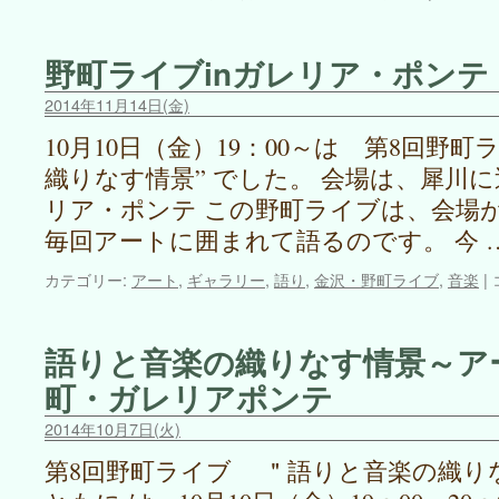
9
回
野
野町ライブinガレリア・ポンテ
i
町
ラ
2014年11月14日(金)
イ
10月10日（金）19：00～は 第8回野
ブ・
語
織りなす情景” でした。 会場は、犀川
り
リア・ポンテ この野町ライブは、会場
と
毎回アートに囲まれて語るのです。 今 
音
楽
カテゴリー:
アート
,
ギャラリー
,
語り
,
金沢・野町ライブ
の
,
音楽
|
織
り
な
語りと音楽の織りなす情景～アー
す
町・ガレリアポンテ
i
情
景
2014年10月7日(火)
～
月
第8回野町ライブ ＂語りと音楽の織り
を”奏