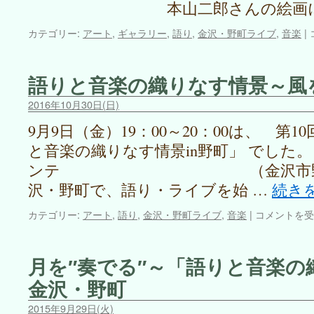
本山二郎さんの絵画に
カテゴリー:
アート
,
ギャラリー
,
語り
,
金沢・野町ライブ
,
音楽
|
語りと音楽の織りなす情景～風
2016年10月30日(日)
9月9日（金）19：00～20：00は、 第
と音楽の織りなす情景in野町」 でした
ンテ （金沢市野町1丁目
沢・野町で、語り・ライブを始 …
続き
語
カテゴリー:
アート
,
語り
,
金沢・野町ライブ
,
音楽
|
コメントを受
り
と
音
月を″奏でる″～「語りと音楽の織
楽
金沢・野町
の
織
2015年9月29日(火)
り