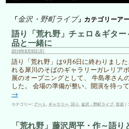
金沢・野町ライブ
「
」カテゴリーア
語り「荒れ野」チェロ＆ギター
品と一緒に
2019年9月9日(月)
語り「荒れ野」は9月6日に終わりました
れる犀川のそばのギャラリーガレリアポ
展のオープニングとして、 牛島孝さん
した。 会場の準備が整い、開演を待って
→
カテゴリー:
アート
,
ギャラリー
,
語り
,
金沢・野町ライブ
,
音楽
|
「荒れ野」藤沢周平・作～語り