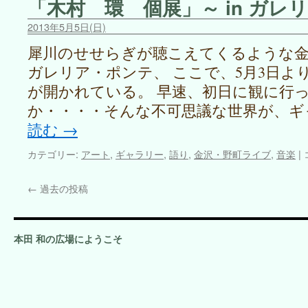
「木村 環 個展」～ in ガレ
も
に
2013年5月5日(日)
in
野
犀川のせせらぎが聴こえてくるような
町・
ガレリア・ポンテ、 ここで、5月3日よ
ガ
レ
が開かれている。 早速、初日に観に行っ
リ
か・・・・そんな不可思議な世界が、ギ
ア
読む
→
ポ
ン
カテゴリー:
アート
,
ギャラリー
,
語り
,
金沢・野町ライブ
,
音楽
|
テ
は
←
過去の投稿
i
i
本田 和の広場にようこそ