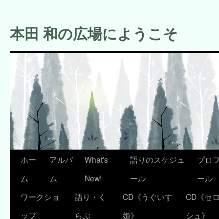
コ
ン
本田 和の広場にようこそ
テ
ン
ツ
へ
ス
キ
ッ
プ
ホー
アルバ
What’s
語りのスケジュ
プロ
ム
ム
New!
ール
ール
ワークショ
語り・く
CD《うぐいす
CD《セ
ップ
らぶ
姫》
シュ》