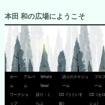
コ
ン
本田 和の広場にようこそ
テ
ン
ツ
へ
ス
キ
ッ
プ
ホー
アルバ
What’s
語りのスケジュ
プロ
ム
ム
New!
ール
ール
ワークショ
語り・く
CD《うぐいす
CD《セ
ップ
らぶ
姫》
シュ》