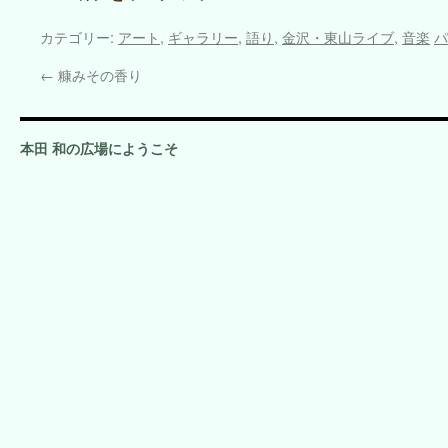
カテゴリー:
アート
,
ギャラリー
,
語り
,
金沢・東山ライブ
,
音楽
パ
←
糠みその香り
本田 和の広場にようこそ