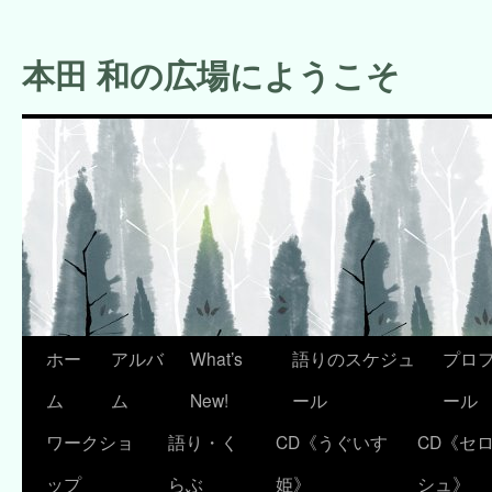
コ
ン
本田 和の広場にようこそ
テ
ン
ツ
へ
ス
キ
ッ
プ
ホー
アルバ
What’s
語りのスケジュ
プロ
ム
ム
New!
ール
ール
ワークショ
語り・く
CD《うぐいす
CD《セ
ップ
らぶ
姫》
シュ》