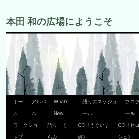
コ
ン
本田 和の広場にようこそ
テ
ン
ツ
へ
ス
キ
ッ
プ
ホー
アルバ
What’s
語りのスケジュ
プロ
ム
ム
New!
ール
ール
ワークショ
語り・く
CD《うぐいす
CD《セ
ップ
らぶ
姫》
シュ》