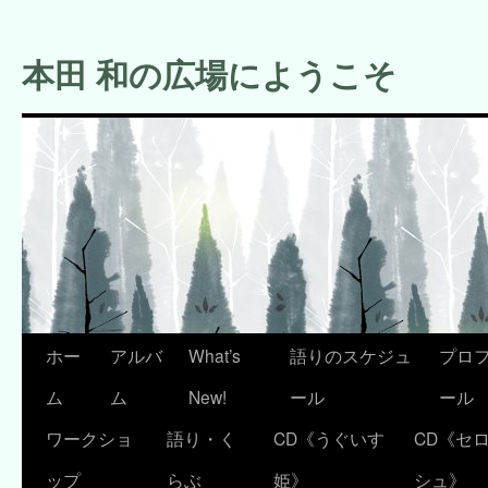
コ
ン
本田 和の広場にようこそ
テ
ン
ツ
へ
ス
キ
ッ
プ
ホー
アルバ
What’s
語りのスケジュ
プロ
ム
ム
New!
ール
ール
ワークショ
語り・く
CD《うぐいす
CD《セ
ップ
らぶ
姫》
シュ》