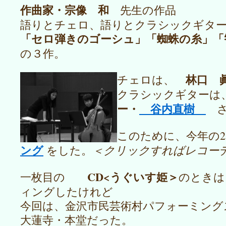
作曲家・宗像 和
先生の作品
語りとチェロ、語りとクラシックギタ
「セロ弾きのゴーシュ」「蜘蛛の糸」「
の３作。
林口 
チェロは、
クラシックギターは
ー・
谷内直樹
このために、今年の2
ング
をした。
＜クリックすればレコー
CD<うぐいす姫＞
一枚目の
のときは
ィングしたけれど
今回は、金沢市民芸術村パフォーミング
大蓮寺・本堂だった。