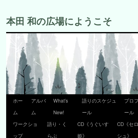
コ
ン
本田 和の広場にようこそ
テ
ン
ツ
へ
ス
キ
ッ
プ
ホー
アルバ
What’s
語りのスケジュ
プロ
ム
ム
New!
ール
ール
ワークショ
語り・く
CD《うぐいす
CD《セ
ップ
らぶ
姫》
シュ》