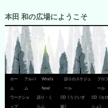
コ
ン
本田 和の広場にようこそ
テ
ン
ツ
へ
ス
キ
ッ
プ
ホー
アルバ
What’s
語りのスケジュ
プロ
ム
ム
New!
ール
ール
ワークショ
語り・く
CD《うぐいす
CD《セ
ップ
らぶ
姫》
シュ》