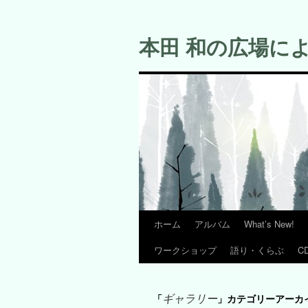
コ
ン
本田 和の広場に
テ
ン
ツ
へ
ス
キ
ッ
プ
ホーム
アルバム
What’s New!
ワークショップ
語り・くらぶ
C
ギャラリー
「
」カテゴリーアーカ