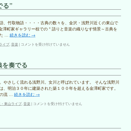
イ
でる”
ブ
in
ガ
レ
語、竹取物語・・・・古典の数々を、金沢・浅野川近くの東山で
リ
・金澤町家ギャラリー椋での＂語りと音楽の織りなす情景～古典を
ア・
た …
続きを読む
→
ポ
ン
東
ライブ
,
音楽
|
コメントを受け付けていません
テ
山
は
ラ
イ
典を奏でる
ブ
＂
古
典
。やさしく流れる浅野川。女川と呼ばれています。 そんな浅野川
を
は、明治３０年に建築された築１００年を超える金澤町家です。
奏
の流 …
続きを読む
→
で
る”
第
沢・東山ライブ
,
音楽
|
コメントを受け付けていません
は
６
回
東
山
ラ