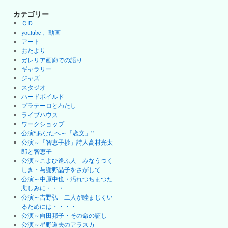
カテゴリー
ＣＤ
youtube 、動画
アート
おたより
ガレリア画廊での語り
ギャラリー
ジャズ
スタジオ
ハードボイルド
プラテーロとわたし
ライブハウス
ワークショップ
公演“あなたへ～「恋文」”
公演～「智恵子抄」詩人高村光太
郎と智恵子
公演～こよひ逢ふ人 みなうつく
しき・与謝野晶子をさがして
公演～中原中也・汚れつちまつた
悲しみに・・・
公演～吉野弘 二人が睦まじくい
るためには・・・・
公演～向田邦子・その命の証し
公演～星野道夫のアラスカ