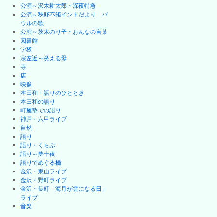
公演～沢木耕太郎・深夜特急
公演～秋野不矩インドだより バ
ウルの歌
公演～茨木のり子・おんなの言葉
図書館
学校
宗左近～炎える母
寺
店
映像
本田和・語りのひととき
本田和の語り
町屋塾での語り
神戸・六甲ライブ
自然
語り
語り・くらぶ
語り～夢十夜
語りでめぐる橋
金沢・東山ライブ
金沢・野町ライブ
金沢・長町「海月が雲になる日」
ライブ
音楽