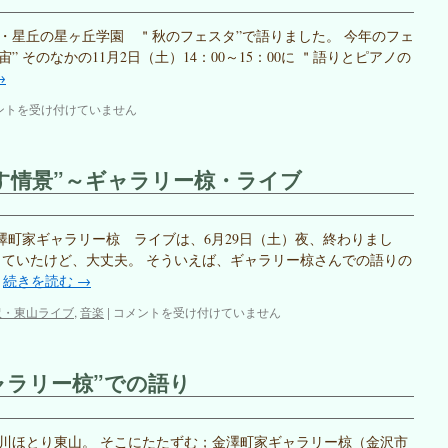
イ
ブ・
・星丘の星ヶ丘学園 ＂秋のフェスタ”で語りました。 今年のフェ
古
 そのなかの11月2日（土）14：00～15：00に ＂語りとピアノの
典
→
を
奏
ントを受け付けていません
で
る
は
す情景”～ギャラリー椋・ライブ
澤町家ギャラリー椋 ライブは、6月29日（土）夜、終わりまし
していたけど、大丈夫。 そういえば、ギャラリー椋さんでの語りの
…
続きを読む
→
＂
沢・東山ライブ
,
音楽
|
コメントを受け付けていません
語
り
と
ャラリー椋”での語り
音
楽
の
織
川ほとり東山。 そこにたたずむ；金澤町家ギャラリー椋（金沢市