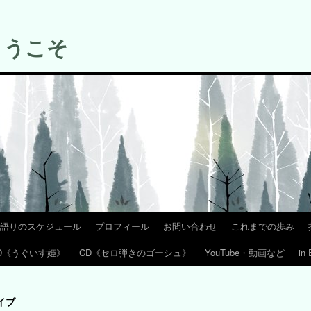
ようこそ
語りのスケジュール
プロフィール
お問い合わせ
これまでの歩み
D《うぐいす姫》
CD《セロ弾きのゴーシュ》
YouTube・動画など
in 
イブ