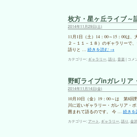
枚方・星ヶ丘ライブ～
2014年11月29日(土)
11月1日（土）14：00～15：00は
２－１１－１８）のギャラリーで、
語りと …
続きを読む
→
枚
カテゴリー:
ギャラリー
,
語り
,
音楽
|
コメ
方・
星
ヶ
野町ライブinガレリア
丘
ラ
2014年11月14日(金)
イ
ブ
10月10日（金）19：00～は 第
～
川に近いギャラリー・ガレリア・ポ
語
囲まれて語るのです。 今 …
続きを
り
と
カテゴリー:
アート
,
ギャラリー
,
語り
,
金
ピ
ア
ノ