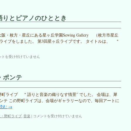
秋
不
野
矩
不
を
語りとピアノのひととき
矩
語
美
る」
術
in
館
秋
、大阪・枚方・星丘にある星ヶ丘学園Sewing Gallery （枚方市星丘
は
野
ライブをしました。 第3回星ヶ丘ライブです。 タイトルは、 ＂
不
矩
美
ントを受け付けていません
術
館
は
・ポンテ
8回野町ライブ ＂語りと音楽の織りなす情景” でした。 会場は、犀
ンテ この野町ライブは、会場がギャラリーなので、毎回アートに
読む
→
野
沢・野町ライブ
,
音楽
|
コメントを受け付けていません
町
ラ