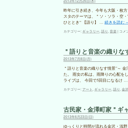
2013年12月26日(木)
昨年に引き続き、今年も大阪・枚方
スタのテーマは、＂ソ・ソラ・空・宙”
ひととき“ 【語り】 …
続きを読む
星
カテゴリー:
ギャラリー
,
語り
,
音楽
|
コメ
が
丘
学
＂語りと音楽の織りな
園・
ラ
2013年7月8日(月)
イ
ブ
＂語りと音楽の織りなす情景”～ 金
は
た。 雨女の私は、雨降りの心配を
ライブは、 今回で5回目になるけ 
カテゴリー:
アート
,
ギャラリー
,
語り
,
金
古民家・金澤町家＂ギ
2013年6月23日(日)
ゆっくりと時間が流れる金沢・浅野