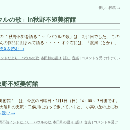
新しい投稿
→
ルの歌」in秋野不矩美術館
 ＂秋野不矩を語る＂～「バウルの歌」は、2月1日でした。 この
んの作品に囲まれて語る・・・・ すぐ右には、「渡河（とか）」
続きを読む
→
秋
インドだより バウルの歌
,
本田和の語り
,
語り
,
音楽
|
コメントを受け付けてい
野
不
矩
を
秋野不矩美術館
語
る
～
「バ
術館＂ は、今度の日曜日・2月1日（日）14：00～ 3日後です。
ウ
天竜川の支流・二俣川に沿って歩いていくと、 小高い丘の上に秋
ル
を読む
→
の
歌」
「秋
野不矩インドだより バウルの歌
,
本田和の語り
,
語り
,
音楽
|
コメントを受け
in
野