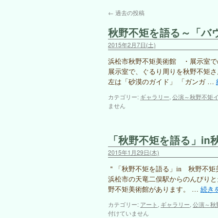
←
過去の投稿
秋野不矩を語る～「バウ
2015年2月7日(土)
浜松市秋野不矩美術館 ・展示室での
展示室で、ぐるり周りを秋野不矩さ
左は「砂漠のガイド」 「ガンガ …
カテゴリー:
ギャラリー
,
公演～秋野不矩
ません
「秋野不矩を語る」in
2015年1月29日(木)
＂「秋野不矩を語る」in 秋野不矩美
浜松市の天竜二俣駅からのんびりと
野不矩美術館があります。 …
続き
カテゴリー:
アート
,
ギャラリー
,
公演～秋
付けていません