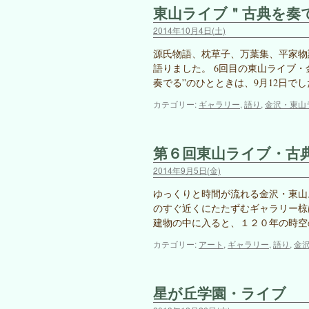
東山ライブ＂古典を奏
の
ひ
2014年10月4日(土)
と
と
源氏物語、枕草子、万葉集、平家物
き
語りました。 6回目の東山ライブ
は
奏でる”のひとときは、9月12日でし
カテゴリー:
ギャラリー
,
語り
,
金沢・東山
第６回東山ライブ・古
2014年9月5日(金)
ゆっくりと時間が流れる金沢・東山
のすぐ近くにたたずむギャラリー椋
建物の中に入ると、１２０年の時空
カテゴリー:
アート
,
ギャラリー
,
語り
,
金
星が丘学園・ライブ