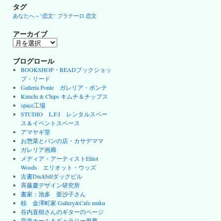
タグ
あなたへ～“恋文”
プラテーロ
恋文
アーカイブ
ア
ー
カ
ブログロール
イ
BOOKSHOP・READブックショッ
ブ
プ・リード
Galleria Ponte ガレリア・ポンテ
Kimchi & Chips キムチ＆チップス
space工場
STUDIO L.F.I レンタルスペー
ス＆イベントスペース
アマヤギ堂
お惣菜とパンの店・カサデママ
ガレリア画廊
メディア・アーティストElliot
Woods エリオット・ウッズ
古書Duckbillダックビル
斉藤慶デザイン研究所
書家：池多 亜沙子さん
椋 金澤町家 Gallery&Cafe muku
谷内直樹さんのギターのページ
音楽ホール＆ギャラリー里夢