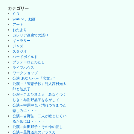
カテゴリー
ＣＤ
youtube 、動画
アート
おたより
ガレリア画廊での語り
ギャラリー
ジャズ
スタジオ
ハードボイルド
プラテーロとわたし
ライブハウス
ワークショップ
公演“あなたへ～「恋文」”
公演～「智恵子抄」詩人高村光太
郎と智恵子
公演～こよひ逢ふ人 みなうつく
しき・与謝野晶子をさがして
公演～中原中也・汚れつちまつた
悲しみに・・・
公演～吉野弘 二人が睦まじくい
るためには・・・・
公演～向田邦子・その命の証し
公演～星野道夫のアラスカ