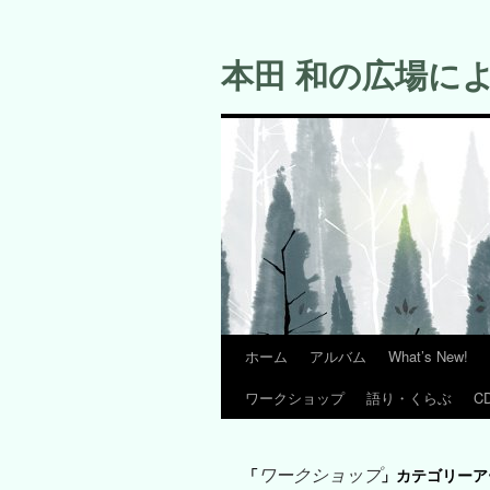
コ
ン
本田 和の広場に
テ
ン
ツ
へ
ス
キ
ッ
プ
ホーム
アルバム
What’s New!
ワークショップ
語り・くらぶ
C
ワークショップ
「
」カテゴリーア