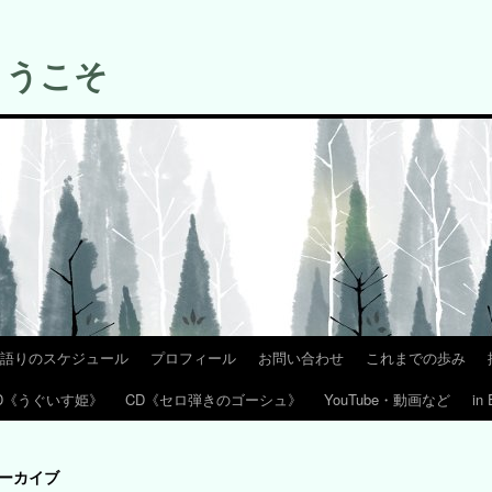
ようこそ
語りのスケジュール
プロフィール
お問い合わせ
これまでの歩み
D《うぐいす姫》
CD《セロ弾きのゴーシュ》
YouTube・動画など
in 
ーカイブ