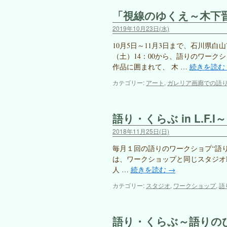
「視線のゆくえ～木下
2019年10月23日(水)
10月5日～11月3日まで、石川県白
（土）14：00から、語りのワーク
作品に囲まれて、 木 …
続きを読む
カテゴリー:
アート
,
ガレリア画廊での語
語り・くらぶ in L.F
2018年11月25日(日)
毎月１回の語りのワークショプ“語り・く
は、ワークショップと同じスタジオL.F.
人 …
続きを読む
→
カテゴリー:
スタジオ
,
ワークショップ
,
語
語り・くらぶ～語りの