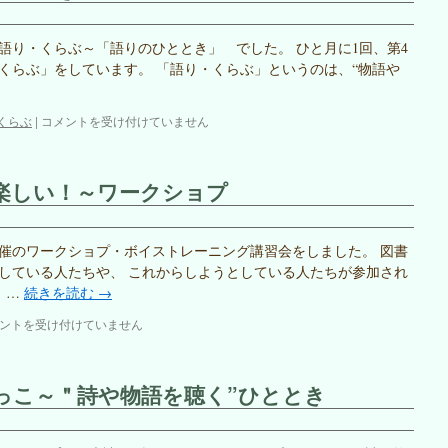
in
L.F.I
～
00は、語り・くらぶ～「語りのひととき」 でした。 ひと月に1回、第4
「第
り・くらぶ」をしています。 「語り・くらぶ」というのは、“物語や
３
回・
語
語
くらぶ
|
コメントを受け付けていません
り
り・
の
く
ひ
ら
楽しい！～ワークショプ
と
ぶ
と
～
き」
語
は
り
主催のワークショプ・ボイストレーニング講習会をしました。 図書
の
している人たちや、 これからしようとしている人たちが参加され
ひ
 …
続きを読む
→
と
と
ントを受け付けていません
き
は
っこ～＂詩や物語を聴く”ひととき