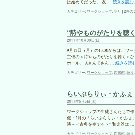
は始めてだった。 友 …
続きを読む
カテゴリー:
ワークショップ
,
語り
|
2件の
“詩やものがたりを聴く
2011年10月30日(日)
9月12日（月）の13:30からは、
主催の＜詩やものがたりを聴く＞ひ
ホール。 Aさん Cさん …
続きを読
カテゴリー:
ワークショップ
,
図書館
,
語り
らいぶらりぃ・かふぇ
2011年5月5日(木)
ワークショップの生徒さんたちで作
催・2月の「らいぶらりぃ・かふぇ」
演～＜古典を奏でる＞” 和楽器は 
カテゴリー:
ワークショップ
,
図書館
,
語り