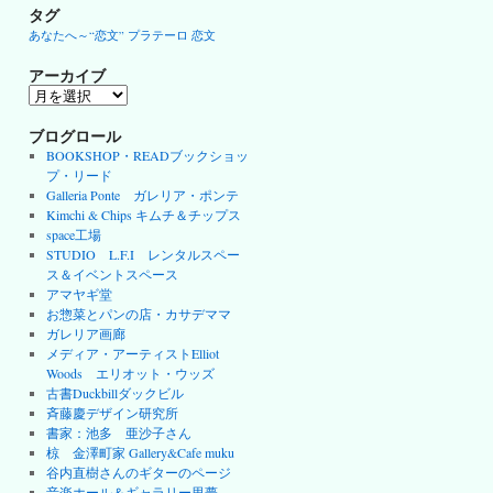
タグ
あなたへ～“恋文”
プラテーロ
恋文
アーカイブ
ア
ー
カ
ブログロール
イ
BOOKSHOP・READブックショッ
ブ
プ・リード
Galleria Ponte ガレリア・ポンテ
Kimchi & Chips キムチ＆チップス
space工場
STUDIO L.F.I レンタルスペー
ス＆イベントスペース
アマヤギ堂
お惣菜とパンの店・カサデママ
ガレリア画廊
メディア・アーティストElliot
Woods エリオット・ウッズ
古書Duckbillダックビル
斉藤慶デザイン研究所
書家：池多 亜沙子さん
椋 金澤町家 Gallery&Cafe muku
谷内直樹さんのギターのページ
音楽ホール＆ギャラリー里夢