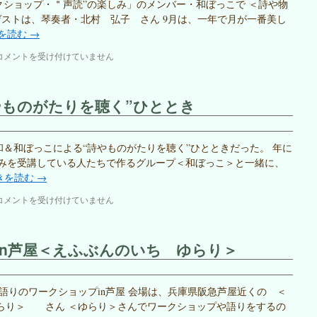
ワークショップ・＂声読”の楽しみ」のメンバー・和ぼっこで ＜詩や物
ゲストは、琴奏者・北村 弘子 さん 9月は、一年で月が一番美し
を読む
→
ワ
コメントを受け付けていません
ー
ク
シ
やものがたりを聴く”ひととき
ョ
ッ
プ・
和
田和＆和ぼっこによる“詩やものがたりを聴く”ひとときだった。 年に
ぼ
しみを受講している人たちで作るグループ＜和ぼっこ＞と一緒に、
っ
きを読む
→
こ
～
ワ
コメントを受け付けていません
＂
ー
詩
ク
や
シ
in芦屋＜えふぶんのいち ゆらり＞
物
ョ
語
ッ
を
プ
聴
～“詩
は、 語りのワークショップin芦屋 会場は、兵庫県阪急芦屋近くの ＜
く”ひ
や
 ゆらり＞ さん ＜ゆらり＞さんでワークショップや語りをするの
と
も