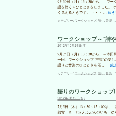
っ
9月30日（月）13：30から、「
て、
語を聴く＞ひとときをしました。 
楽
く見えるときです。 ・・・ …
続き
し
い！
カテゴリー:
ワークショップ
,
語り
,
音楽
|
～
ワ
ー
ワークショップ～“詩
ク
シ
2012年10月29日(月)
ョ
プ
9月24日（月）13：30から、～本
は
一回、ワークショップ“声読”の楽
語りと音楽のひとときを催し …
続
カテゴリー:
ワークショップ
,
語り
,
音楽
|
語りのワークショップ
2012年9月19日(水)
7月5日（木）13：30～15：00
雑貨 ＆ Tea えふぶんのいち