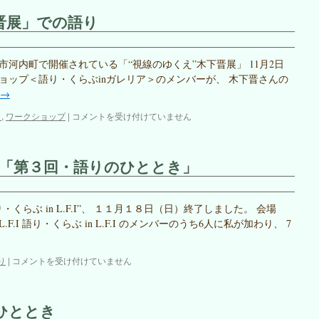
晋展」での語り
山市河内町で開催されている「“視線のゆくえ”木下晋展」 11月2日
ショップ＜語り・くらぶinガレリア＞のメンバーが、 木下晋さんの
→
「視
り
,
ワークショップ
|
コメントを受け付けていません
線
の
ゆ
.I～「第３回・語りのひととき」
く
え
～
木
らぶ in L.F.I”、 １１月１８日（日）終了しました。 会場
下
I 語り・くらぶ in L.F.I のメンバーのうち6人に私が加わり、 7
晋
展」
で
語
り
|
コメントを受け付けていません
の
り・
語
く
り
ら
ひととき
は
ぶ