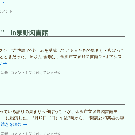
→
と
の
き
が
コメント
は
た
り
を
” in泉野図書館
聴
く”ひ
と
と
ワークショプ“声読”の楽しみを受講している人たちの集まり・和ぼっこ
き
とときだった。 Mさん 会場は、金沢市立泉野図書館２Fオアシス
は
む
→
“詩
,
音楽
|
コメントを受け付けていません
や
も
の
が
た
り
を
っている語りの集まり＜和ぼっこ＞が、金沢市立泉野図書館主
聴
 に出演した。 2月12日（日）午後2時から。 “朗読と和楽器の響
く”
…
続きを読む
→
in
泉
ら
,
音楽
|
コメントを受け付けていません