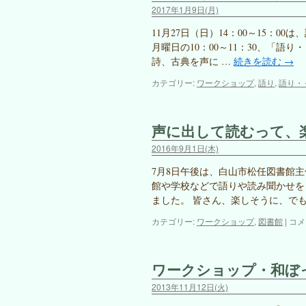
2017年1月9日(月)
11月27日（日）14：00～15：
月曜日の10：00～11：30、「語
詩、古典を声に …
続きを読む
→
カテゴリー:
ワークショップ
,
語り
,
語り・
声に出して読むって、
2016年9月1日(木)
7月8日午後は、白山市松任図書館
館や学校などで語りや読み聞かせを
ました。 皆さん、楽しそうに、でも
声
カテゴリー:
ワークショップ
,
図書館
|
コメ
に
出
し
ワークショップ・和ぼ
て
読
2013年11月12日(火)
む