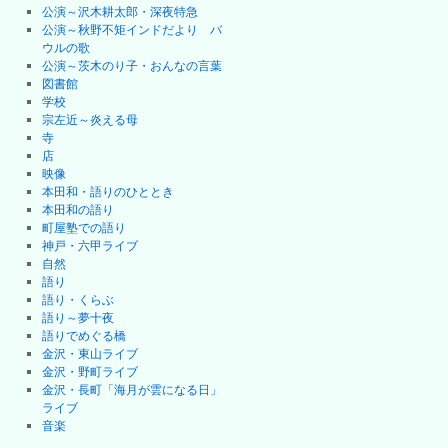
公演～沢木耕太郎・深夜特急
公演～秋野不矩インドだより バ
ウルの歌
公演～茨木のり子・おんなの言葉
図書館
学校
宗左近～炎える母
寺
店
映像
本田和・語りのひととき
本田和の語り
町屋塾での語り
神戸・六甲ライブ
自然
語り
語り・くらぶ
語り～夢十夜
語りでめぐる橋
金沢・東山ライブ
金沢・野町ライブ
金沢・長町「海月が雲になる日」
ライブ
音楽